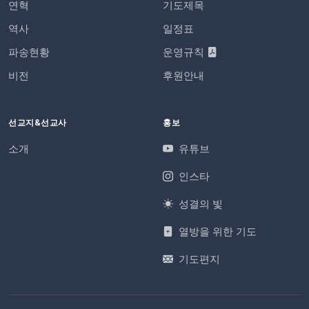
연혁
기도제목
역사
일정표
파송현황
운영규칙
비전
후원안내
선교지&선교사
홍보
소개
유튜브
인스타
성결의 빛
열방을 위한 기도
기도편지