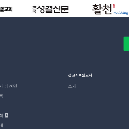
역
선교지&선교사
가 되려면
소개
목
칙
내