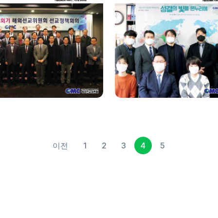
이전
1
2
3
4
5