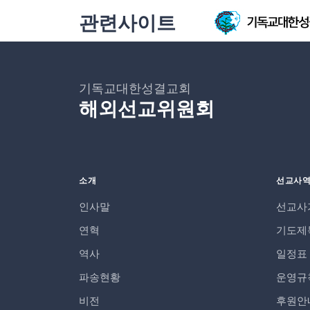
관련사이트
기독교대한성결교회
해외선교위원회
소개
선교사
인사말
선교사
연혁
기도제
역사
일정표
파송현황
운영규
비전
후원안