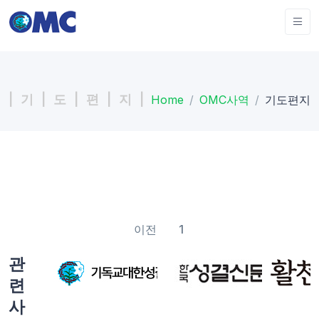
| 기 | 도 | 편 | 지 |
Home
OMC사역
기도편지
이전
1
관
련
사