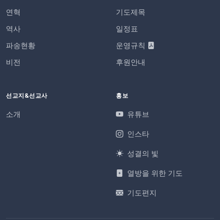
연혁
기도제목
역사
일정표
파송현황
운영규칙
비전
후원안내
선교지&선교사
홍보
소개
유튜브
인스타
성결의 빛
열방을 위한 기도
기도편지